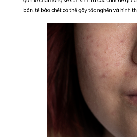
gần lỗ chân lông sẽ sản sinh ra các chất để giữ 
bẩn, tế bào chết có thể gây tắc nghẽn và hình 