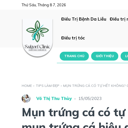
Thứ Sáu, Tháng 8 7, 2026
Điều Trị Bệnh Da Liễu
Điều trị
Điều trị tóc
TRANG CHỦ
GIỚI THIỆU
L
HOME
TIPS LÀM ĐẸP
MỤN TRỨNG CÁ CÓ TỰ HẾT KHÔNG? CÁ
-
Võ Thị Thu Thùy
15/05/2023
Mụn trứng cá có tự 
mụn trứng cá hiệu 