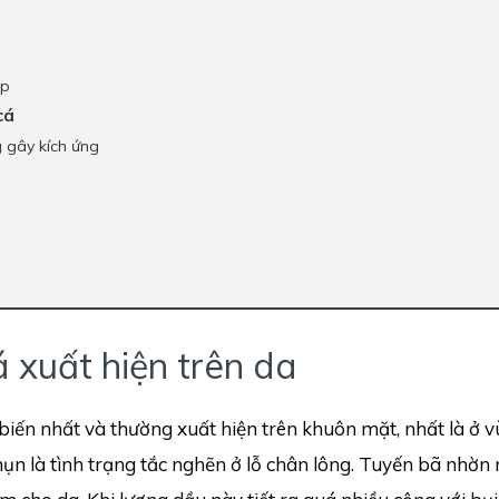
ợp
cá
 gây kích ứng
 xuất hiện trên da
iến nhất và thường xuất hiện trên khuôn mặt, nhất là ở 
ụn là tình trạng tắc nghẽn ở lỗ chân lông. Tuyến bã nhờn