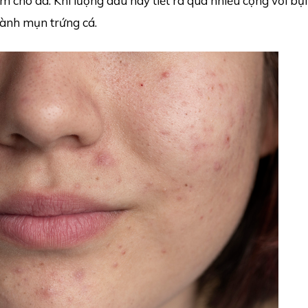
ẩm cho da. Khi lượng dầu này tiết ra quá nhiều cộng với bụi
thành mụn trứng cá.