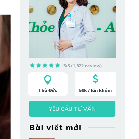
5/5 (1,822 review)
Thủ Đức
50k / lần khám
YÊU CẦU TƯ VẤN
Bài viết mới