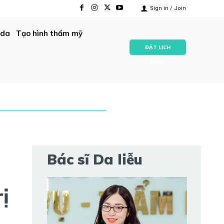
Sign in / Join
 da
Tạo hình thẩm mỹ
ĐẶT LỊCH
NGAY
Bác sĩ Da liễu
ị