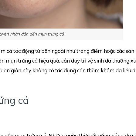
guyên nhân dẫn đến mụn trứng cá
ồm cả tác động từ bên ngoài như trang điểm hoặc các sản
mụn trứng cá hiệu quả, cần duy trì vệ sinh da thường xu
đơn giản này không có tác dụng cần thăm khám da liễu đ
ứng cá
 gây mụn trứng cá. Những ngày thời tiết nắng nóng da sẽ