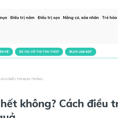
 mụn
Điều trị nám
Điều trị sẹo
Nâng cơ, xóa nhăn
Trẻ hóa
IÊN HỆ
BS CKI. VÕ THỊ THU THÙY
BLOG LÀM ĐẸP
CH ĐIỀU TRỊ MỤN TRỨNG...
hết không? Cách điều tr
quả