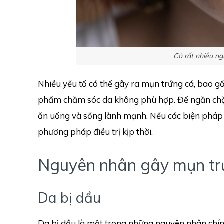
Có rất nhiều n
Nhiều yếu tố có thể gây ra mụn trứng cá, bao g
phẩm chăm sóc da không phù hợp. Để ngăn chặn 
ăn uống và sống lành mạnh. Nếu các biện pháp 
phương pháp điều trị kịp thời.
Nguyên nhân gây mụn tr
Da bị dầu
Da bị dầu là một trong những nguyên nhân chính