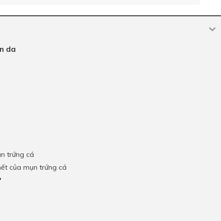
ên da
ụn trứng cá
hết của mụn trứng cá
?
á