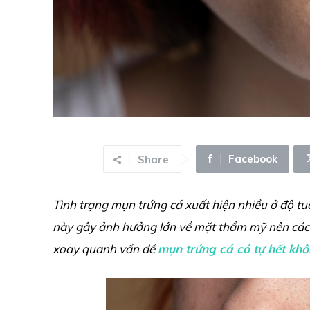
Facebook
Share
Tình trạng mụn trứng cá xuất hiện nhiều ở độ tuổ
này gây ảnh hưởng lớn về mặt thẩm mỹ nên cách 
xoay quanh vấn đề
mụn trứng cá có tự hết kh