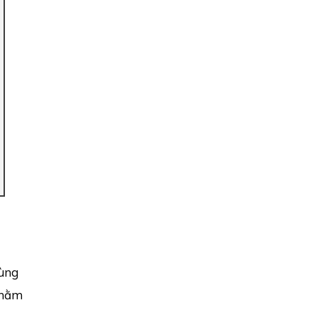
vùng
 nằm