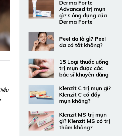
Derma Forte
Advanced trị mụn
gì? Công dụng của
Derma Forte
Peel da là gì? Peel
da có tốt không?
15 Loại thuốc uống
trị mụn được các
bác sĩ khuyên dùng
Klenzit C trị mụn gì?
Điều
Klenzit C có đẩy
i
mụn không?
Klenzit MS trị mụn
gì? Klenzit MS có trị
thâm không?