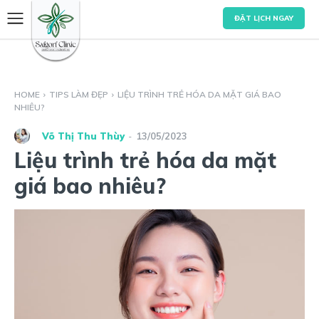
ĐẶT LỊCH NGAY
HOME
TIPS LÀM ĐẸP
LIỆU TRÌNH TRẺ HÓA DA MẶT GIÁ BAO
NHIÊU?
Võ Thị Thu Thùy
13/05/2023
-
Liệu trình trẻ hóa da mặt
giá bao nhiêu?