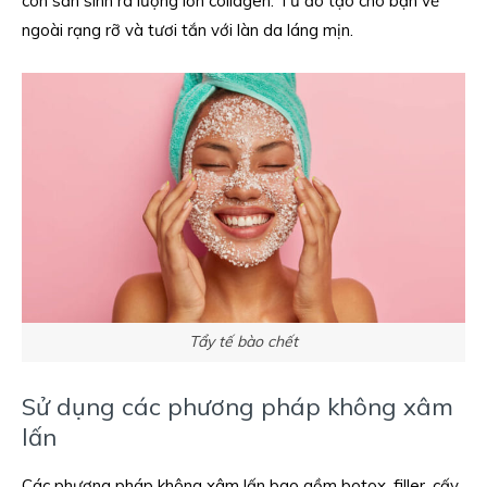
còn sản sinh ra lượng lớn collagen. Từ đó tạo cho bạn vẻ
ngoài rạng rỡ và tươi tắn với làn da láng mịn.
Tẩy tế bào chết
Sử dụng các phương pháp không xâm
lấn
Các phương pháp không xâm lấn bao gồm botox, filler, cấy